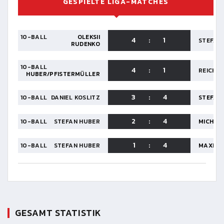
GESPIELTE LIGA-MATCHES
10-BALL
OLEKSII
4
:
1
STEFAN
RUDENKO
10-BALL
4
:
1
REICHE
HUBER/PFISTERMÜLLER
3
:
4
10-BALL
DANIEL KOSLITZ
STEFAN
2
:
4
10-BALL
STEFAN HUBER
MICHAE
1
:
4
10-BALL
STEFAN HUBER
MAXIMI
GESAMT STATISTIK