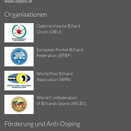
www.oepbv.at
Organisationen
Österreichische Billard
Union (ÖBU)
European Pocket Billiard
Federation (EPBF)
World Pool Billiard
Association (WPA)
World Confederation
of Billiards Sports (WCBS)
Förderung und Anti-Doping