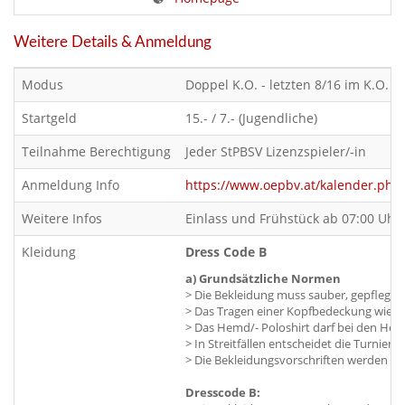
Weitere Details & Anmeldung
Modus
Doppel K.O. - letzten 8/16 im K.O. (
Startgeld
15.- / 7.- (Jugendliche)
Teilnahme Berechtigung
Jeder StPBSV Lizenzspieler/-in
Anmeldung Info
https://www.oepbv.at/kalender.ph
Weitere Infos
Einlass und Frühstück ab 07:00 Uhr!
Kleidung
Dress Code B
a) Grundsätzliche Normen
> Die Bekleidung muss sauber, gepflegt u
> Das Tragen einer Kopfbedeckung wie Hut
> Das Hemd/- Poloshirt darf bei den Her
> In Streitfällen entscheidet die Turnier
> Die Bekleidungsvorschriften werden du
Dresscode B: