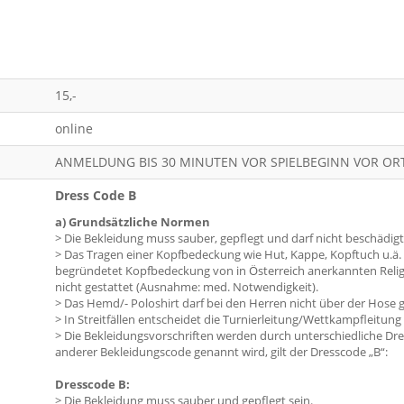
15,-
online
ANMELDUNG BIS 30 MINUTEN VOR SPIELBEGINN VOR OR
Dress Code B
a) Grundsätzliche Normen
> Die Bekleidung muss sauber, gepflegt und darf nicht beschädigt
> Das Tragen einer Kopfbedeckung wie Hut, Kappe, Kopftuch u.ä. i
begründetet Kopfbedeckung von in Österreich anerkannten Religio
nicht gestattet (Ausnahme: med. Notwendigkeit).
> Das Hemd/- Poloshirt darf bei den Herren nicht über der Hose 
> In Streitfällen entscheidet die Turnierleitung/Wettkampfleitung 
> Die Bekleidungsvorschriften werden durch unterschiedliche Dr
anderer Bekleidungscode genannt wird, gilt der Dresscode „B“:
Dresscode B:
> Die Bekleidung muss sauber und gepflegt sein.