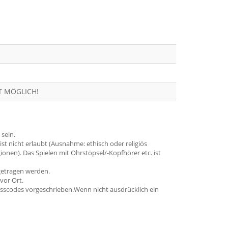
T MÖGLICH!
 sein.
st nicht erlaubt (Ausnahme: ethisch oder religiös
nen). Das Spielen mit Ohrstöpsel/-Kopfhörer etc. ist
getragen werden.
vor Ort.
esscodes vorgeschrieben.Wenn nicht ausdrücklich ein