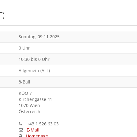
T)
Sonntag, 09.11.2025
0 Uhr
10:30 bis 0 Uhr
Allgemein (ALL)
8-Ball
KÖÖ 7
Kirchengasse 41
1070 Wien
Österreich
+43 1 526 63 03
E-Mail
Homepage