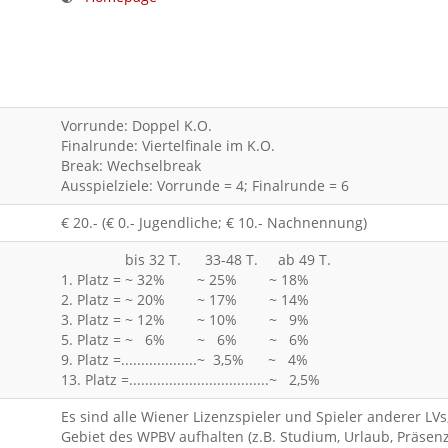
Vorrunde: Doppel K.O.
Finalrunde: Viertelfinale im K.O.
Break: Wechselbreak
Ausspielziele: Vorrunde = 4; Finalrunde = 6
€ 20.- (€ 0.- Jugendliche; € 10.- Nachnennung)
bis 32 T. 33-48 T. ab 49 T.
1. Platz = ~ 32% ~ 25% ~ 18%
2. Platz = ~ 20% ~ 17% ~ 14%
3. Platz = ~ 12% ~ 10% ~ 9%
5. Platz = ~ 6% ~ 6% ~ 6%
9. Platz =...................~ 3,5% ~ 4%
13. Platz =...................................~ 2,5%
Es sind alle Wiener Lizenzspieler und Spieler anderer LV
Gebiet des WPBV aufhalten (z.B. Studium, Urlaub, Präsenz