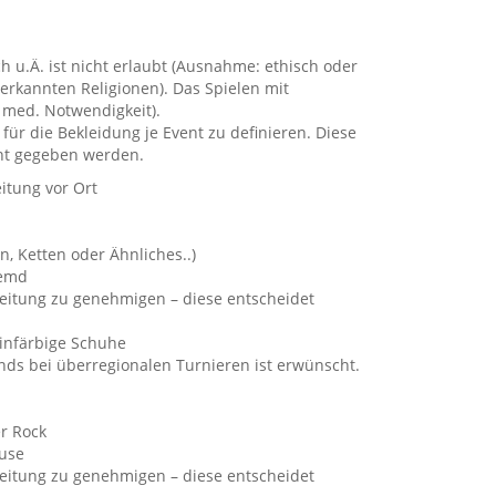
!
 u.Ä. ist nicht erlaubt (Ausnahme: ethisch oder
erkannten Religionen). Das Spielen mit
: med. Notwendigkeit).
für die Bekleidung je Event zu definieren. Diese
nt gegeben werden.
eitung vor Ort
n, Ketten oder Ähnliches..)
Hemd
rleitung zu genehmigen – diese entscheidet
einfärbige Schuhe
nds bei überregionalen Turnieren ist erwünscht.
er Rock
luse
rleitung zu genehmigen – diese entscheidet