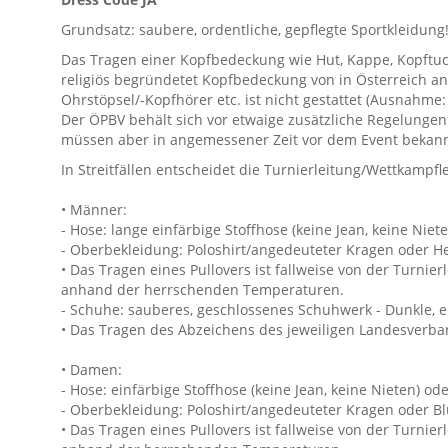
Grundsatz: saubere, ordentliche, gepflegte Sportkleidung
Das Tragen einer Kopfbedeckung wie Hut, Kappe, Kopftuch
religiös begründetet Kopfbedeckung von in Österreich an
Ohrstöpsel/-Kopfhörer etc. ist nicht gestattet (Ausnahme
Der ÖPBV behält sich vor etwaige zusätzliche Regelungen 
müssen aber in angemessener Zeit vor dem Event bekan
In Streitfällen entscheidet die Turnierleitung/Wettkampfl
• Männer:
- Hose: lange einfärbige Stoffhose (keine Jean, keine Niete
- Oberbekleidung: Poloshirt/angedeuteter Kragen oder 
• Das Tragen eines Pullovers ist fallweise von der Turnie
anhand der herrschenden Temperaturen.
- Schuhe: sauberes, geschlossenes Schuhwerk - Dunkle, 
• Das Tragen des Abzeichens des jeweiligen Landesverba
• Damen:
- Hose: einfärbige Stoffhose (keine Jean, keine Nieten) od
- Oberbekleidung: Poloshirt/angedeuteter Kragen oder B
• Das Tragen eines Pullovers ist fallweise von der Turnie