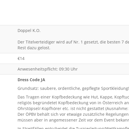
Doppel K.O.
Der Titelverteidiger wird auf Nr. 1 gesetzt, die besten 7 
Rest dazu gelost.
€14
Anwesenheitspflicht: 09:30 Uhr
Dress Code JA
Grundsatz: saubere, ordentliche, gepflegte Sportkleidung
Das Tragen einer Kopfbedeckung wie Hut, Kappe, Kopftuch
religiös begründetet Kopfbedeckung von in Österreich an
Ohrstöpsel/-Kopfhörer etc. ist nicht gestattet (Ausnahme
Der ÖPBV behält sich vor etwaige zusätzliche Regelungen 
müssen aber in angemessener Zeit vor dem Event bekan
In Streitfällen entscheidet die Turnierleitung/Wettkampfl