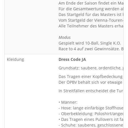
Am Ende der Saison findet ein Maste
Für die Gesamtwertung werden alle
Das Startgeld für das Masters ist ko
Vom Startgeld der Vienna-Touren-Tu
Alle Teilnehmer des Masters erhalte
Modus
Gespielt wird 10-Ball, Single K.O.
Race to 4 auf zwei Gewinnsätze. Bei
Kleidung
Dress Code JA
Grundsatz: saubere, ordentliche, ge
Das Tragen einer Kopfbedeckung wie 
Der ÖPBV behält sich vor etwaige z
In Streitfällen entscheidet die Turn
• Männer:
- Hose: lange einfärbige Stoffhose (k
- Oberbekleidung: Poloshirt/anged
• Das Tragen eines Pullovers ist f
- Schuhe: sauberes, geschlossenes 