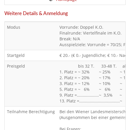
Weitere Details & Anmeldung
Modus
Vorrunde: Doppel K.O.
Finalrunde: Viertelfinale im K.O.
Break: N/A
Ausspielziele: Vorrunde = 70/25; Fi
Startgeld
€ 20.- (€ 0.- Jugendliche; € 10.- Na
Preisgeld
bis 32 T. 33-48 T. ab 49
1. Platz = ~ 32% ~ 25% ~ 18
2. Platz = ~ 20% ~ 17% ~ 14
3. Platz = ~ 12% ~ 10% ~ 9
5. Platz = ~ 6% ~ 6% ~ 6
9. Platz =...................~ 3,5% ~ 4
13. Platz =...................................~ 
Teilnahme Berechtigung
Bei den Wiener Landesmeisterschaft
(Ausgenommen bei einer gemeinsame
Bei Fragen: