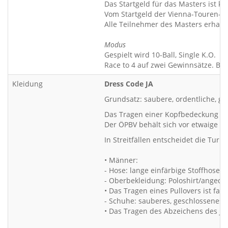
Das Startgeld für das Masters ist ko
Vom Startgeld der Vienna-Touren-Tu
Alle Teilnehmer des Masters erhalte
Modus
Gespielt wird 10-Ball, Single K.O.
Race to 4 auf zwei Gewinnsätze. Bei
Kleidung
Dress Code JA
Grundsatz: saubere, ordentliche, ge
Das Tragen einer Kopfbedeckung wie 
Der ÖPBV behält sich vor etwaige z
In Streitfällen entscheidet die Turn
• Männer:
- Hose: lange einfärbige Stoffhose (k
- Oberbekleidung: Poloshirt/anged
• Das Tragen eines Pullovers ist f
- Schuhe: sauberes, geschlossenes 
• Das Tragen des Abzeichens des je