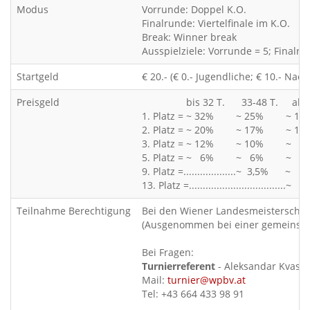
Modus
Vorrunde: Doppel K.O.
Finalrunde: Viertelfinale im K.O.
Break: Winner break
Ausspielziele: Vorrunde = 5; Finalru
Startgeld
€ 20.- (€ 0.- Jugendliche; € 10.- Na
Preisgeld
bis 32 T. 33-48 T. ab 49
1. Platz = ~ 32% ~ 25% ~ 18
2. Platz = ~ 20% ~ 17% ~ 14
3. Platz = ~ 12% ~ 10% ~ 9
5. Platz = ~ 6% ~ 6% ~ 6
9. Platz =...................~ 3,5% ~ 4
13. Platz =...................................~ 
Teilnahme Berechtigung
Bei den Wiener Landesmeisterschaft
(Ausgenommen bei einer gemeinsame
Bei Fragen:
Turnierreferent
- Aleksandar Kvas
Mail:
turnier@wpbv.at
Tel: +43 664 433 98 91