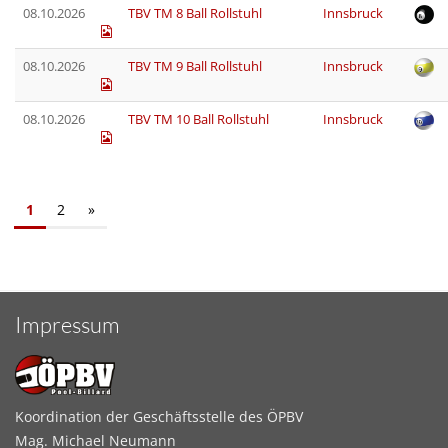
08.10.2026
TBV TM 8 Ball Rollstuhl
Innsbruck
08.10.2026
TBV TM 9 Ball Rollstuhl
Innsbruck
08.10.2026
TBV TM 10 Ball Rollstuhl
Innsbruck
1
2
»
Impressum
Koordination der Geschäftsstelle des ÖPBV
Mag. Michael Neumann