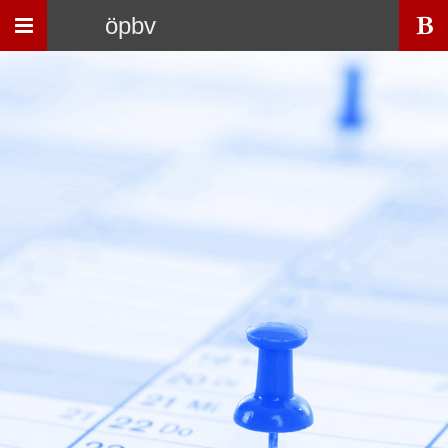
Toggle
öpbv
navigation