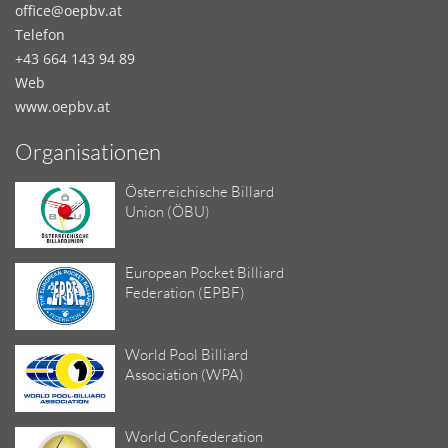
office@oepbv.at
Telefon
+43 664 143 94 89
Web
www.oepbv.at
Organisationen
Österreichische Billard
Union (ÖBU)
European Pocket Billiard
Federation (EPBF)
World Pool Billiard
Association (WPA)
World Confederation