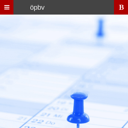
Toggle
öpbv
navigation