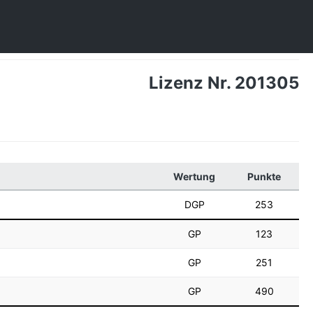
Lizenz Nr. 201305
Wertung
Punkte
DGP
253
GP
123
GP
251
GP
490