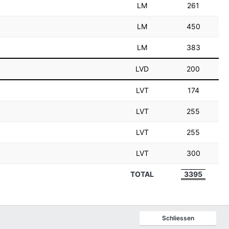
LM
261
LM
450
LM
383
LVD
200
LVT
174
LVT
255
LVT
255
LVT
300
TOTAL
3395
Schliessen