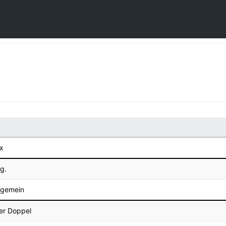
ix
lg.
llgemein
er Doppel