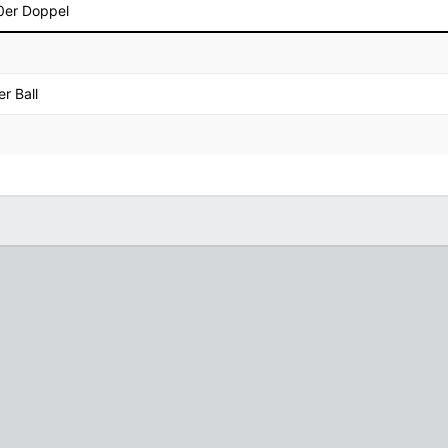
0er Doppel
r Ball