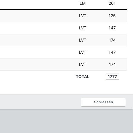
LM
261
LVT
125
LVT
147
LVT
174
LVT
147
LVT
174
TOTAL
1777
Schliessen