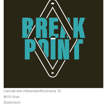
Conrad-von-Hötzendorferstrasse 72
8010 Graz
Österreich