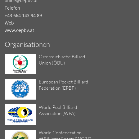
office@oepbv.at
Telefon
+43 664 143 94 89
Web
www.oepbv.at
Organisationen
Österreichische Billard
Union (ÖBU)
European Pocket Billiard
Federation (EPBF)
World Pool Billiard
Association (WPA)
World Confederation
of Billiards Sports (WCBS)