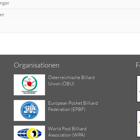
nger
er
Organisationen
F
Österreichische Billard
Union (ÖBU)
European Pocket Billiard
Federation (EPBF)
World Pool Billiard
Association (WPA)