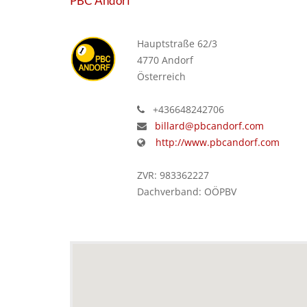
PBC Andorf
Hauptstraße 62/3
4770 Andorf
Österreich
+436648242706
billard@pbcandorf.com
http://www.pbcandorf.com
ZVR: 983362227
Dachverband: OÖPBV