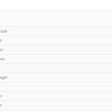
rückl
ch
zl
rer
r
inger
d
er
nn