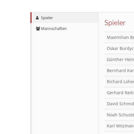
Spieler
Spieler
Mannschaften
Maximilian B
Oskar Burdy
Günther Hein
Bernhard Kar
Richard Lohe
Gerhard Reit
David Schmi
Noah Schust
Karl Witzma