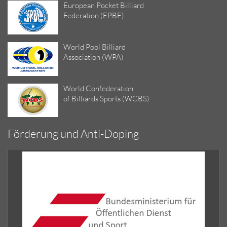
European Pocket Billiard
Federation (EPBF)
World Pool Billiard
Association (WPA)
World Confederation
of Billiards Sports (WCBS)
Förderung und Anti-Doping