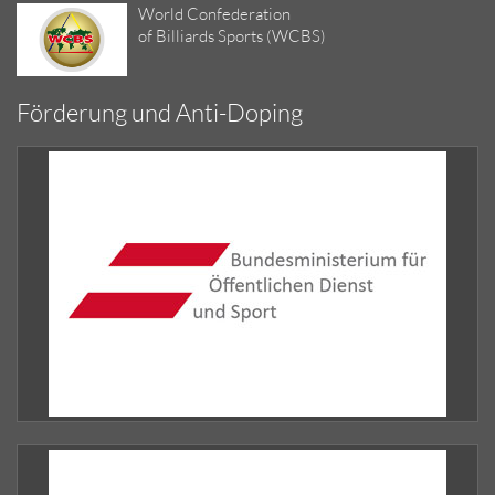
World Confederation
of Billiards Sports (WCBS)
Förderung und Anti-Doping