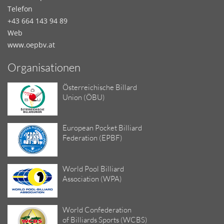
Telefon
+43 664 143 94 89
Web
www.oepbv.at
Organisationen
Österreichische Billard
Union (ÖBU)
European Pocket Billiard
Federation (EPBF)
World Pool Billiard
Association (WPA)
World Confederation
of Billiards Sports (WCBS)