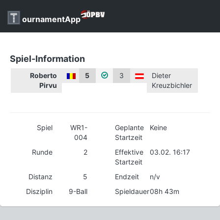
ournamentApp
Spiel-Information
Roberto
5
3
Dieter
Pirvu
Kreuzbichler
Spiel
WR1-
Geplante
Keine
004
Startzeit
Runde
2
Effektive
03.02. 16:17
Startzeit
Distanz
5
Endzeit
n/v
Disziplin
9-Ball
Spieldauer
08h 43m