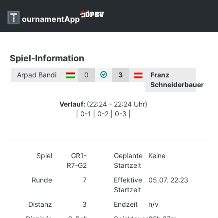
ournamentApp
Spiel-Information
Arpad Bandi
0
3
Franz
Schneiderbauer
Verlauf:
(22:24 - 22:24 Uhr)
| 0-1 | 0-2 | 0-3 |
Spiel
GR1-
Geplante
Keine
R7-G2
Startzeit
Runde
7
Effektive
05.07. 22:23
Startzeit
Distanz
3
Endzeit
n/v