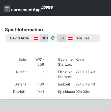
ournamentApp
Spiel-Information
David Arda
101
86
Aris Sas
Spiel
WR1-
Geplante
Keine
006
Startzeit
Runde
2
Effektive
27.10. 17:40
Startzeit
Distanz
100
Endzeit
27.10. 19:43
Disziplin
14-1
Spieldauer
02h 03m