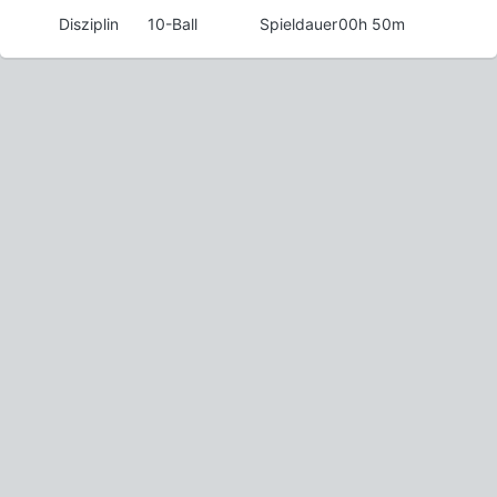
Disziplin
10-Ball
Spieldauer
00h 50m