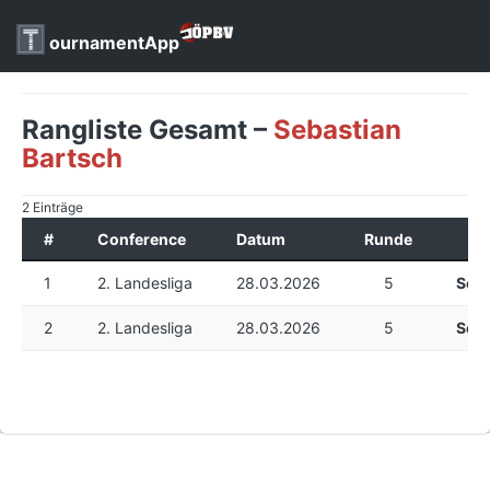
ournamentApp
Rangliste Gesamt –
Sebastian
Bartsch
2 Einträge
#
Conference
Datum
Runde
1
2. Landesliga
28.03.2026
5
Seba
2
2. Landesliga
28.03.2026
5
Seba