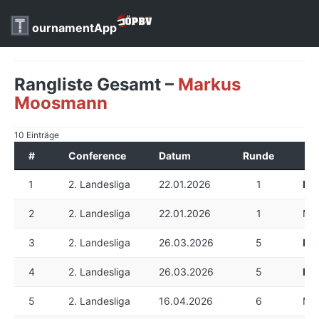
ournamentApp
Rangliste Gesamt –
Markus
Moosmann
10 Einträge
#
Conference
Datum
Runde
1
2. Landesliga
22.01.2026
1
Ma
2
2. Landesliga
22.01.2026
1
Ma
3
2. Landesliga
26.03.2026
5
Ma
4
2. Landesliga
26.03.2026
5
Ma
5
2. Landesliga
16.04.2026
6
Maj