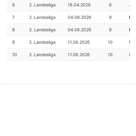
6
2. Landesliga
16.04.2026
6
Joh
7
2. Landesliga
04.06.2026
9
Ma
8
2. Landesliga
04.06.2026
9
Ma
9
2. Landesliga
11.06.2026
10
Mir
10
2. Landesliga
11.06.2026
10
Dom