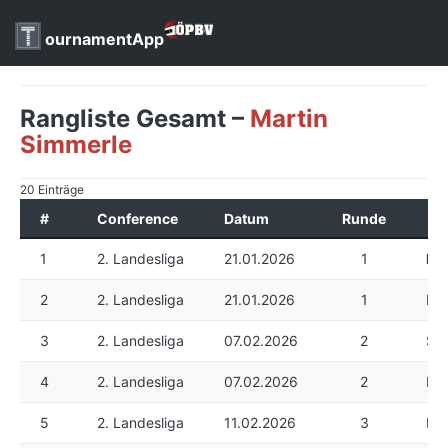
ournamentApp
Rangliste Gesamt –
Martin
Simmerle
20 Einträge
#
Conference
Datum
Runde
1
2. Landesliga
21.01.2026
1
Ma
2
2. Landesliga
21.01.2026
1
Mar
3
2. Landesliga
07.02.2026
2
Sla
4
2. Landesliga
07.02.2026
2
Dan
5
2. Landesliga
11.02.2026
3
Mar