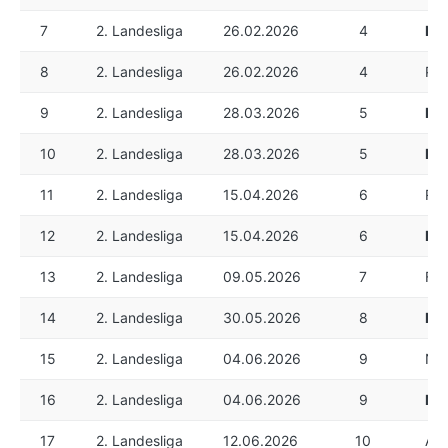
7
2. Landesliga
26.02.2026
4
Eri
8
2. Landesliga
26.02.2026
4
Pau
9
2. Landesliga
28.03.2026
5
Fra
10
2. Landesliga
28.03.2026
5
Fra
11
2. Landesliga
15.04.2026
6
Rog
12
2. Landesliga
15.04.2026
6
Pat
13
2. Landesliga
09.05.2026
7
Fra
14
2. Landesliga
30.05.2026
8
Fra
15
2. Landesliga
04.06.2026
9
Nic
16
2. Landesliga
04.06.2026
9
Ma
17
2. Landesliga
12.06.2026
10
And