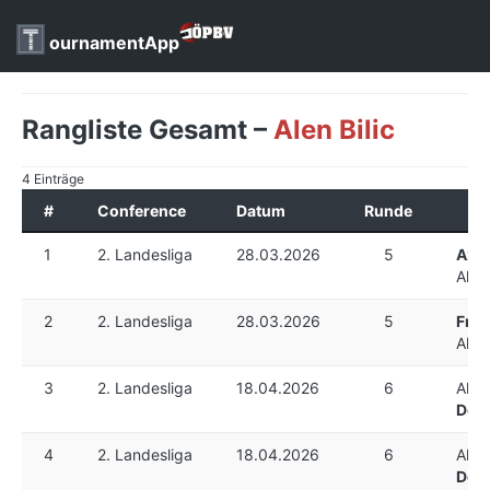
ournamentApp
Rangliste Gesamt –
Alen Bilic
4 Einträge
#
Conference
Datum
Runde
1
2. Landesliga
28.03.2026
5
Axel
Alen 
2
2. Landesliga
28.03.2026
5
Fran
Alen 
3
2. Landesliga
18.04.2026
6
Alen 
Domi
4
2. Landesliga
18.04.2026
6
Alen 
Domi