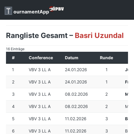
ournamentApp
Rangliste Gesamt –
Basri Uzundal
16 Einträge
#
Conference
Datum
Runde
1
VBV 3 LL A
24.01.2026
1
Jürg
2
VBV 3 LL A
24.01.2026
1
Fran
3
VBV 3 LL A
08.02.2026
2
Mika
4
VBV 3 LL A
08.02.2026
2
Mikai
5
VBV 3 LL A
11.02.2026
3
Basr
6
VBV 3 LL A
11.02.2026
3
Basr