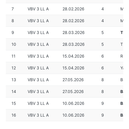
7
VBV 3 LL A
28.02.2026
4
Mich
8
VBV 3 LL A
28.02.2026
4
Mich
9
VBV 3 LL A
28.03.2026
5
Tho
10
VBV 3 LL A
28.03.2026
5
Tho
11
VBV 3 LL A
15.04.2026
6
Rola
12
VBV 3 LL A
15.04.2026
6
Yasi
13
VBV 3 LL A
27.05.2026
8
Basr
14
VBV 3 LL A
27.05.2026
8
Basr
15
VBV 3 LL A
10.06.2026
9
Basr
16
VBV 3 LL A
10.06.2026
9
Basr