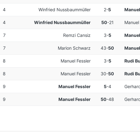
4
Winfried Nussbaummüller
2
-
5
Manuel
4
Winfried Nussbaummüller
50
-
21
Manuel 
7
Remzi Cansiz
3
-
5
Manuel
7
Marion Schwarz
43
-
50
Manuel
8
Manuel Fessler
3
-
5
Rudi B
8
Manuel Fessler
30
-
50
Rudi B
9
Manuel Fessler
5
-
4
Gerhard
9
Manuel Fessler
50
-
48
Gerhard