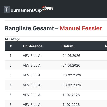
ournamentApp
Rangliste Gesamt –
Manuel Fessler
14 Einträge
#
Conference
Datum
1
VBV 3 LL A
24.01.2026
2
VBV 3 LL A
24.01.2026
3
VBV 3 LL A
08.02.2026
4
VBV 3 LL A
08.02.2026
5
VBV 3 LL A
11.02.2026
6
VBV 3 LL A
11.02.2026