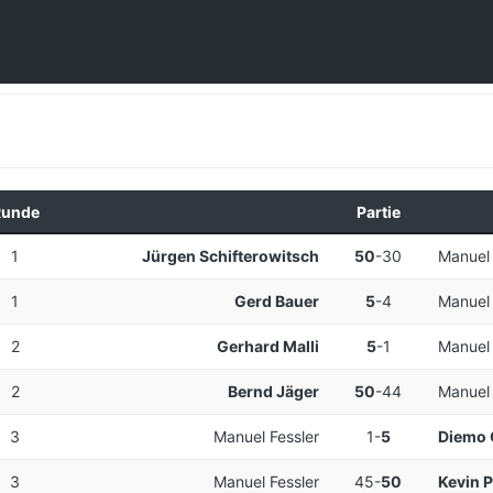
Runde
Partie
1
Jürgen Schifterowitsch
50
-
30
Manuel 
1
Gerd Bauer
5
-
4
Manuel 
2
Gerhard Malli
5
-
1
Manuel 
2
Bernd Jäger
50
-
44
Manuel 
3
Manuel Fessler
1
-
5
Diemo 
3
Manuel Fessler
45
-
50
Kevin P