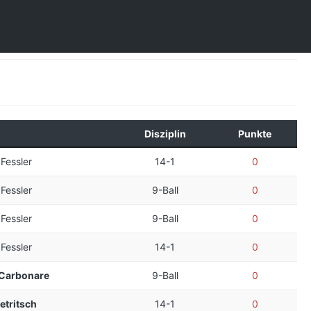
Disziplin
Punkte
Fessler
14-1
0
Fessler
9-Ball
0
Fessler
9-Ball
0
Fessler
14-1
0
Carbonare
9-Ball
0
etritsch
14-1
0