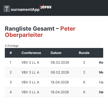
ournamentApp
Rangliste Gesamt –
Peter
Oberparleiter
4 Einträge
#
Conference
Datum
Runde
1
VBV 3 LL A
08.02.2026
2
Kevin
2
VBV 3 LL A
08.02.2026
2
Nico
3
VBV 3 LL A
18.04.2026
6
Haral
4
VBV 3 LL A
18.04.2026
6
Hara