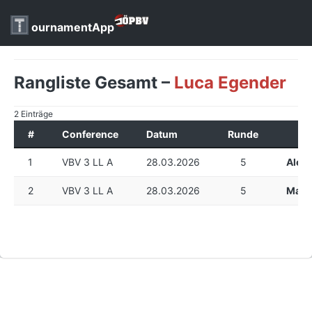
ournamentApp
Rangliste Gesamt –
Luca Egender
2 Einträge
#
Conference
Datum
Runde
1
VBV 3 LL A
28.03.2026
5
Alex
2
VBV 3 LL A
28.03.2026
5
Mark