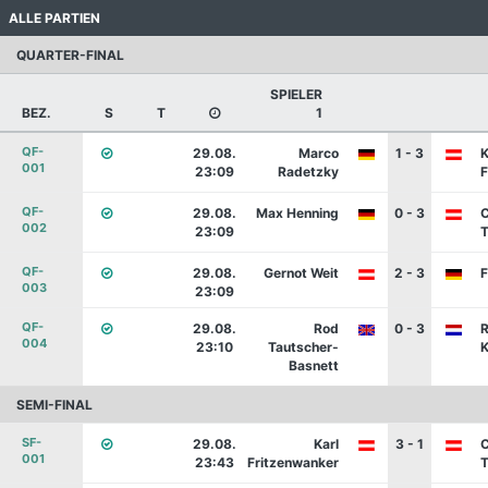
ALLE PARTIEN
QUARTER-FINAL
SPIELER
BEZ.
S
T
1
QF-
29.08.
Marco
1 - 3
K
001
23:09
Radetzky
F
QF-
29.08.
Max Henning
0 - 3
C
002
23:09
T
QF-
29.08.
Gernot Weit
2 - 3
F
003
23:09
QF-
29.08.
Rod
0 - 3
R
004
23:10
Tautscher-
K
Basnett
SEMI-FINAL
SF-
29.08.
Karl
3 - 1
C
001
23:43
Fritzenwanker
T