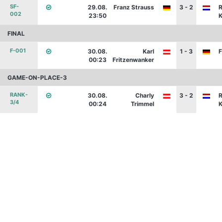
SF-
29.08.
Franz Strauss
3 - 2
R
002
23:50
K
FINAL
F-001
30.08.
Karl
1 - 3
F
00:23
Fritzenwanker
GAME-ON-PLACE-3
RANK-
30.08.
Charly
3 - 2
R
3/4
00:24
Trimmel
K