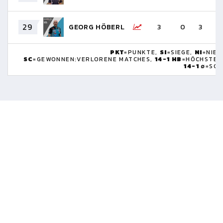
29
GEORG HÖBERL
3
0
3
-
PKT
=PUNKTE,
SI
=SIEGE,
NI
=NIED
SC
=GEWONNEN:VERLORENE MATCHES,
14-1 HB
=HÖCHSTBRE
14-1 ∅
=SCH