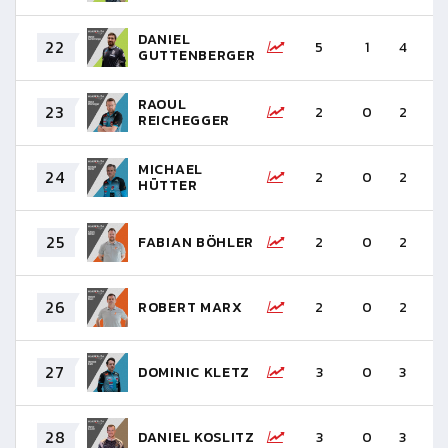
DANIEL
22
5
1
4
-
GUTTENBERGER
RAOUL
23
2
0
2
-
REICHEGGER
MICHAEL
24
2
0
2
-
HÜTTER
25
FABIAN BÖHLER
2
0
2
-
26
ROBERT MARX
2
0
2
-
27
DOMINIC KLETZ
3
0
3
-
28
DANIEL KOSLITZ
3
0
3
-