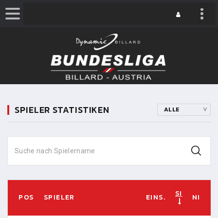
SPIELER STATISTIKEN
ALLE
Suche nach Spielername
SI
POS
SPIELER
EINS.
NI
S