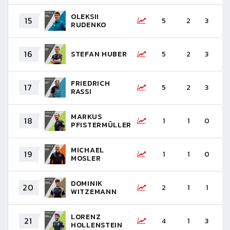
OLEKSII
15
5
2
3
-
RUDENKO
16
STEFAN HUBER
5
2
3
-
FRIEDRICH
17
5
2
3
-
RASSI
MARKUS
18
1
1
0
+
PFISTERMÜLLER
MICHAEL
19
1
1
0
+
MOSLER
DOMINIK
20
2
1
1
0
WITZEMANN
LORENZ
21
4
1
3
-
HOLLENSTEIN