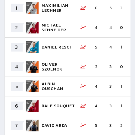
MAXIMILIAN
1
8
5
3
+
LECHNER
MICHAEL
2
4
4
0
+
SCHNEIDER
3
DANIEL RESCH
5
4
1
+
OLIVER
4
3
3
0
+
SZOLNOKI
ALBIN
5
4
3
1
+
OUSCHAN
6
RALF SOUQUET
4
3
1
+
7
DAVID ARDA
5
3
2
+