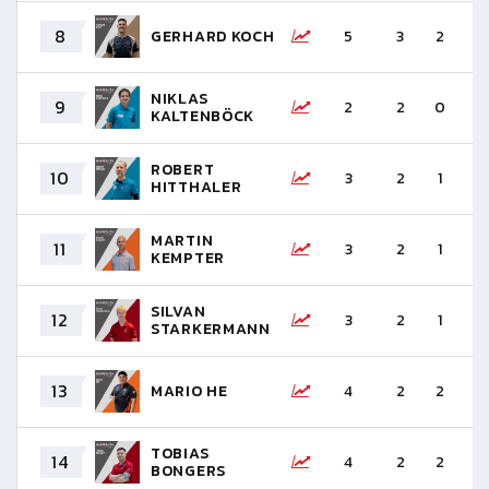
8
GERHARD KOCH
5
3
2
+
NIKLAS
9
2
2
0
+
KALTENBÖCK
ROBERT
10
3
2
1
+
HITTHALER
MARTIN
11
3
2
1
+
KEMPTER
SILVAN
12
3
2
1
+
STARKERMANN
13
MARIO HE
4
2
2
0
TOBIAS
14
4
2
2
0
BONGERS