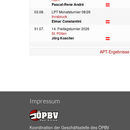
Pascal-Rene André
03.08.
LPT Monatsturnier 08/26
Innsbruck
Elmar Constantini
31.07.
14. Freitagsturnier 2026
St. Pölten
Jörg Koscher
APT-Ergebnisse
Impressum
Koordination der Geschäftsstelle des ÖPBV