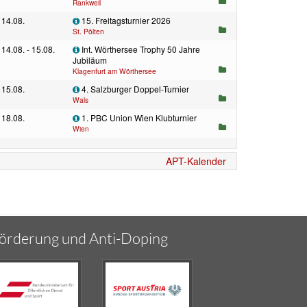
Rankweil
14.08.
15. Freitagsturnier 2026
St. Pölten
14.08. - 15.08.
Int. Wörthersee Trophy 50 Jahre
Jubiläum
Klagenfurt am Wörthersee
15.08.
4. Salzburger Doppel-Turnier
Wals
18.08.
1. PBC Union Wien Klubturnier
Wien
APT-Kalender
örderung und Anti-Doping