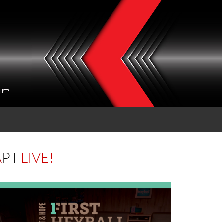
APT
LIVE!