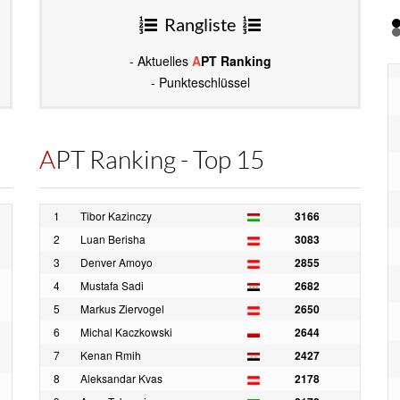
Rangliste
- Aktuelles
A
PT Ranking
- Punkteschlüssel
APT Ranking - Top 15
1
Tibor Kazinczy
3166
2
Luan Berisha
3083
3
Denver Amoyo
2855
4
Mustafa Sadi
2682
5
Markus Ziervogel
2650
6
Michal Kaczkowski
2644
7
Kenan Rmih
2427
8
Aleksandar Kvas
2178