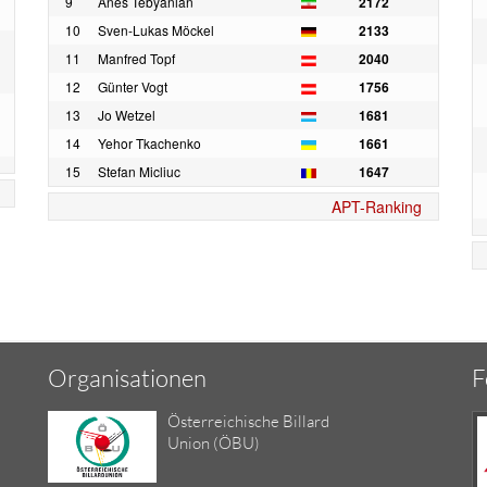
9
Anes Tebyanian
2172
10
Sven-Lukas Möckel
2133
11
Manfred Topf
2040
12
Günter Vogt
1756
13
Jo Wetzel
1681
14
Yehor Tkachenko
1661
15
Stefan Micliuc
1647
APT-Ranking
Organisationen
F
Österreichische Billard
Union (ÖBU)