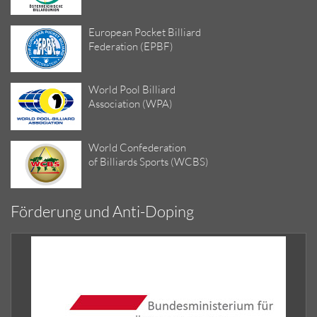
European Pocket Billiard
Federation (EPBF)
World Pool Billiard
Association (WPA)
World Confederation
of Billiards Sports (WCBS)
Förderung und Anti-Doping