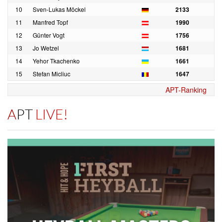
10
Sven-Lukas Möckel
2133
11
Manfred Topf
1990
12
Günter Vogt
1756
13
Jo Wetzel
1681
14
Yehor Tkachenko
1661
15
Stefan Micliuc
1647
APT-Ranking
APT
LIVE!