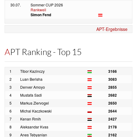
30.07.
Sommer CUP 2026
Rankweil
Simon Fend
APT-Ergebnisse
APT Ranking - Top 15
1
Tibor Kazinczy
3166
2
Luan Berisha
3083
3
Denver Amoyo
2855
4
Mustafa Sadi
2682
5
Markus Ziervogel
2650
6
Michal Kaczkowski
2644
7
Kenan Rmih
2427
8
Aleksandar Kvas
2178
9
Anes Tebyanian
2162