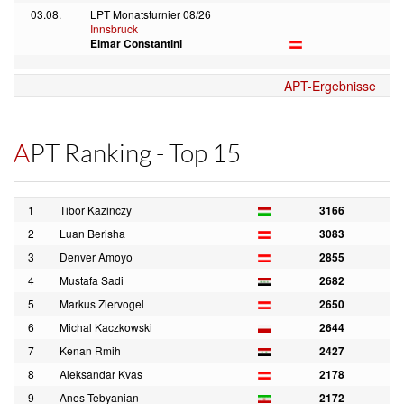
03.08.
LPT Monatsturnier 08/26
Innsbruck
Elmar Constantini
APT-Ergebnisse
APT Ranking - Top 15
1
Tibor Kazinczy
3166
2
Luan Berisha
3083
3
Denver Amoyo
2855
4
Mustafa Sadi
2682
5
Markus Ziervogel
2650
6
Michal Kaczkowski
2644
7
Kenan Rmih
2427
8
Aleksandar Kvas
2178
9
Anes Tebyanian
2172