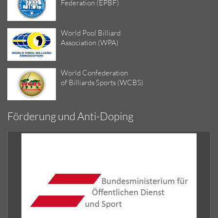
Federation (EPBF)
World Pool Billiard
Association (WPA)
World Confederation
of Billiards Sports (WCBS)
Förderung und Anti-Doping