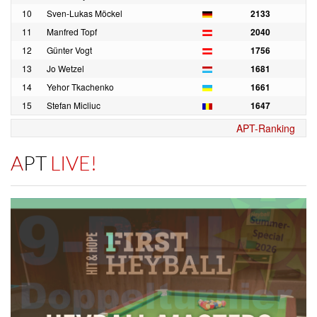
10
Sven-Lukas Möckel
2133
11
Manfred Topf
2040
12
Günter Vogt
1756
13
Jo Wetzel
1681
14
Yehor Tkachenko
1661
15
Stefan Micliuc
1647
APT-Ranking
APT
LIVE!