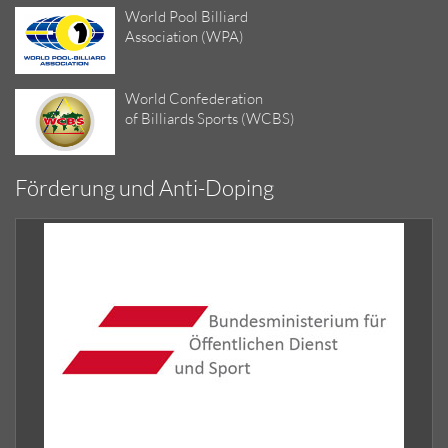
World Pool Billiard
Association (WPA)
World Confederation
of Billiards Sports (WCBS)
Förderung und Anti-Doping