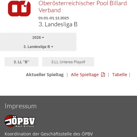
Oberösterreichischer Pool Billard
Verband
01.01.-01.12.2025
3. Landesliga B
2026
3. Landesliga B
3. LL "B"
3.LL Unteres Playoff
Aktueller Spieltag
|
Alle Spieltage
|
Tabelle
|
Impressum
Koordination der Geschäftsstelle des ÖPBV