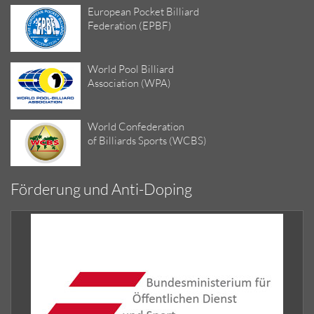
European Pocket Billiard
Federation (EPBF)
World Pool Billiard
Association (WPA)
World Confederation
of Billiards Sports (WCBS)
Förderung und Anti-Doping