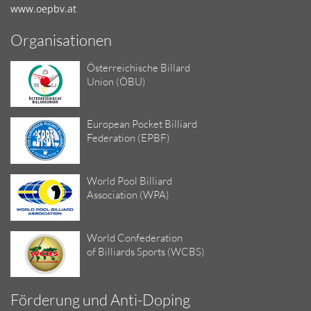
www.oepbv.at
Organisationen
Österreichische Billard
Union (ÖBU)
European Pocket Billiard
Federation (EPBF)
World Pool Billiard
Association (WPA)
World Confederation
of Billiards Sports (WCBS)
Förderung und Anti-Doping