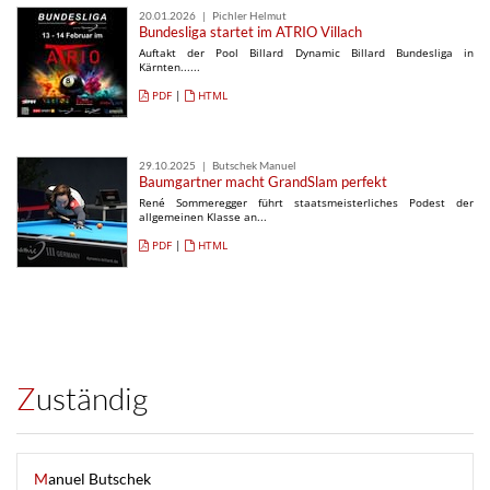
20.01.2026 | Pichler Helmut
Bundesliga startet im ATRIO Villach
Auftakt der Pool Billard Dynamic Billard Bundesliga in
Kärnten......
PDF
|
HTML
29.10.2025 | Butschek Manuel
Baumgartner macht GrandSlam perfekt
René Sommeregger führt staatsmeisterliches Podest der
allgemeinen Klasse an...
PDF
|
HTML
Zuständig
Manuel Butschek