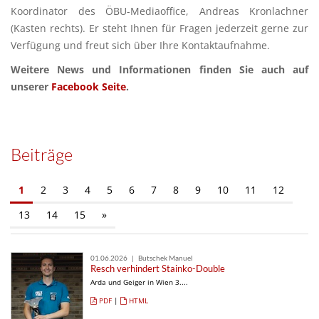
Koordinator des ÖBU-Mediaoffice, Andreas Kronlachner
(Kasten rechts). Er steht Ihnen für Fragen jederzeit gerne zur
Verfügung und freut sich über Ihre Kontaktaufnahme.
Weitere News und Informationen finden Sie auch auf
unserer
Facebook Seite
.
Beiträge
1
2
3
4
5
6
7
8
9
10
11
12
13
14
15
»
01.06.2026 | Butschek Manuel
Resch verhindert Stainko-Double
Arda und Geiger in Wien 3....
PDF
|
HTML