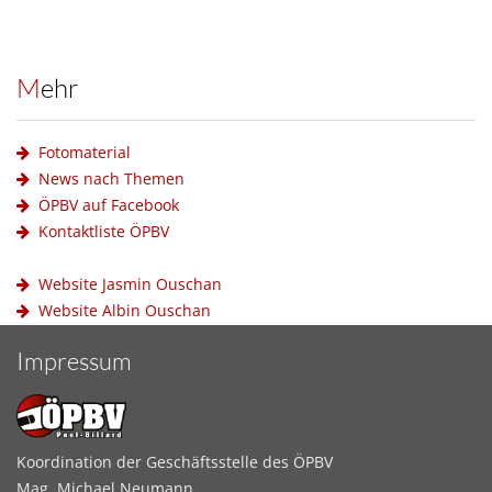
Mehr
Fotomaterial
News nach Themen
ÖPBV auf Facebook
Kontaktliste ÖPBV
Website Jasmin Ouschan
Website Albin Ouschan
Impressum
Koordination der Geschäftsstelle des ÖPBV
Mag. Michael Neumann