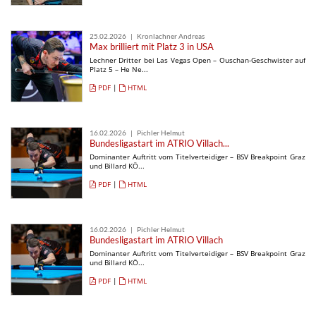
25.02.2026 | Kronlachner Andreas
Max brilliert mit Platz 3 in USA
Lechner Dritter bei Las Vegas Open – Ouschan-Geschwister auf
Platz 5 – He Ne...
PDF
|
HTML
16.02.2026 | Pichler Helmut
Bundesligastart im ATRIO Villach...
Dominanter Auftritt vom Titelverteidiger – BSV Breakpoint Graz
und Billard KÖ...
PDF
|
HTML
16.02.2026 | Pichler Helmut
Bundesligastart im ATRIO Villach
Dominanter Auftritt vom Titelverteidiger – BSV Breakpoint Graz
und Billard KÖ...
PDF
|
HTML