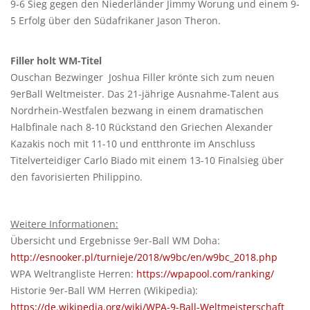
9-6 Sieg gegen den Niederländer Jimmy Worung und einem 9-
5 Erfolg über den Südafrikaner Jason Theron.
Filler holt WM-Titel
Ouschan Bezwinger Joshua Filler krönte sich zum neuen
9erBall Weltmeister. Das 21-jährige Ausnahme-Talent aus
Nordrhein-Westfalen bezwang in einem dramatischen
Halbfinale nach 8-10 Rückstand den Griechen Alexander
Kazakis noch mit 11-10 und entthronte im Anschluss
Titelverteidiger Carlo Biado mit einem 13-10 Finalsieg über
den favorisierten Philippino.
Weitere Informationen:
Übersicht und Ergebnisse 9er-Ball WM Doha:
http://esnooker.pl/turnieje/2018/w9bc/en/w9bc_2018.php
WPA Weltrangliste Herren:
https://wpapool.com/ranking/
Historie 9er-Ball WM Herren (Wikipedia):
https://de.wikipedia.org/wiki/WPA-9-Ball-Weltmeisterschaft