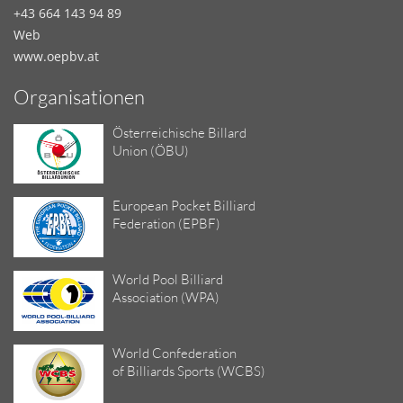
+43 664 143 94 89
Web
www.oepbv.at
Organisationen
Österreichische Billard
Union (ÖBU)
European Pocket Billiard
Federation (EPBF)
World Pool Billiard
Association (WPA)
World Confederation
of Billiards Sports (WCBS)