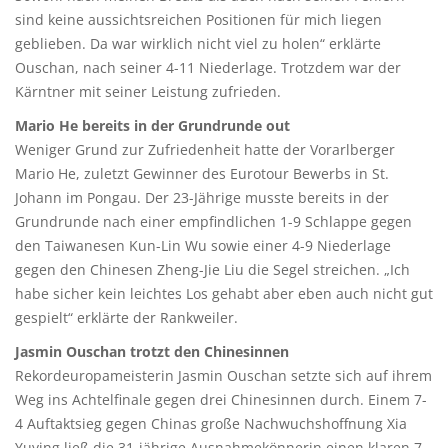
sind keine aussichtsreichen Positionen für mich liegen
geblieben. Da war wirklich nicht viel zu holen“ erklärte
Ouschan, nach seiner 4-11 Niederlage. Trotzdem war der
Kärntner mit seiner Leistung zufrieden.
Mario He bereits in der Grundrunde out
Weniger Grund zur Zufriedenheit hatte der Vorarlberger
Mario He, zuletzt Gewinner des Eurotour Bewerbs in St.
Johann im Pongau. Der 23-Jährige musste bereits in der
Grundrunde nach einer empfindlichen 1-9 Schlappe gegen
den Taiwanesen Kun-Lin Wu sowie einer 4-9 Niederlage
gegen den Chinesen Zheng-Jie Liu die Segel streichen. „Ich
habe sicher kein leichtes Los gehabt aber eben auch nicht gut
gespielt“ erklärte der Rankweiler.
Jasmin Ouschan trotzt den Chinesinnen
Rekordeuropameisterin Jasmin Ouschan setzte sich auf ihrem
Weg ins Achtelfinale gegen drei Chinesinnen durch. Einem 7-
4 Auftaktsieg gegen Chinas große Nachwuchshoffnung Xia
Yuying ließ die 31-jährige Ausnahmekönnerin einen klaren 7-