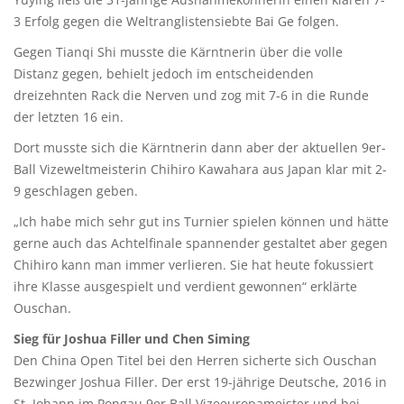
3 Erfolg gegen die Weltranglistensiebte Bai Ge folgen.
Gegen Tianqi Shi musste die Kärntnerin über die volle
Distanz gegen, behielt jedoch im entscheidenden
dreizehnten Rack die Nerven und zog mit 7-6 in die Runde
der letzten 16 ein.
Dort musste sich die Kärntnerin dann aber der aktuellen 9er-
Ball Vizeweltmeisterin Chihiro Kawahara aus Japan klar mit 2-
9 geschlagen geben.
„Ich habe mich sehr gut ins Turnier spielen können und hätte
gerne auch das Achtelfinale spannender gestaltet aber gegen
Chihiro kann man immer verlieren. Sie hat heute fokussiert
ihre Klasse ausgespielt und verdient gewonnen“ erklärte
Ouschan.
Sieg für Joshua Filler und Chen Siming
Den China Open Titel bei den Herren sicherte sich Ouschan
Bezwinger Joshua Filler. Der erst 19-jährige Deutsche, 2016 in
St. Johann im Pongau 9er Ball Vizeeuropameister und bei