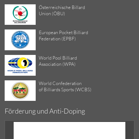
Österreichische Billard
Union (ÖBU)
European Pocket Billiard
Federation (EPBF)
World Pool Billiard
Association (WPA)
World Confederation
of Billiards Sports (WCBS)
Förderung und Anti-Doping