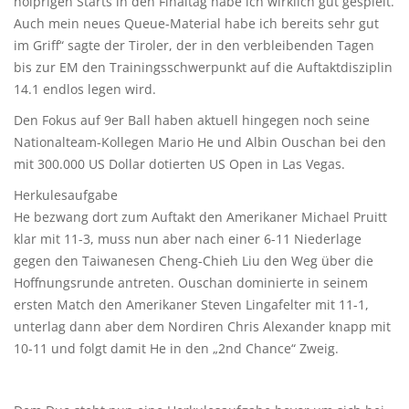
holprigen Starts in den Finaltag habe ich wirklich gut gespielt.
Auch mein neues Queue-Material habe ich bereits sehr gut
im Griff“ sagte der Tiroler, der in den verbleibenden Tagen
bis zur EM den Trainingsschwerpunkt auf die Auftaktdisziplin
14.1 endlos legen wird.
Den Fokus auf 9er Ball haben aktuell hingegen noch seine
Nationalteam-Kollegen Mario He und Albin Ouschan bei den
mit 300.000 US Dollar dotierten US Open in Las Vegas.
Herkulesaufgabe
He bezwang dort zum Auftakt den Amerikaner Michael Pruitt
klar mit 11-3, muss nun aber nach einer 6-11 Niederlage
gegen den Taiwanesen Cheng-Chieh Liu den Weg über die
Hoffnungsrunde antreten. Ouschan dominierte in seinem
ersten Match den Amerikaner Steven Lingafelter mit 11-1,
unterlag dann aber dem Nordiren Chris Alexander knapp mit
10-11 und folgt damit He in den „2nd Chance“ Zweig.