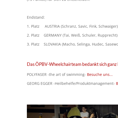
Endstand:
1. Platz AUSTRIA (Schranz, Savic, Fink, Schwaiger)
2. Platz GERMANY (Tai, Weiß, Schuler, Rupprecht) 
3. Platz SLOVAKIA (Macho, Selinga, Hudec, Sasewo
Das ÖPBV-Wheelchairteam bedankt sich ganz b
POLYFASER -the art of swimming-
Besuche uns...
GEORG EGGER -Heilbehelfe/Produktmanagement-
B