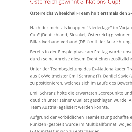
Österreich gewinnt 3-Nations-Cup!
Österreichs Wheelchair-Team holt erstmals den 3
Nach der mehr als knappen "Niederlage" im Vorjahr 
Cup" (Deutschland, Slovakei, Österreich) gewinnen
Billardverband Verband (DBU) mit der Ausrichtung 
Bereits in der Einspielphase am Freitag wurde un
durch seine Anreise diesem Event einen zusätzliche
Unter der Teambegleitung des Ex-Nationalkader Tra
aus Ex-Weltmeister Emil Schranz (T), Danijel Savic
zu positionieren, welches sich im Laufe des Bewerb
Emil Schranz holte die erwarteten Scorepunkte und
deutlich unter seiner Qualität geschlagen wurde. 
Team Austria) egalisiert werden konnte.
Aufgrund der vorbildlichen Teamleistung schaffte
Punkten (gespielt wurde im Multiballformat, wo j
(73 Punkte) für sich zu entscheiden.