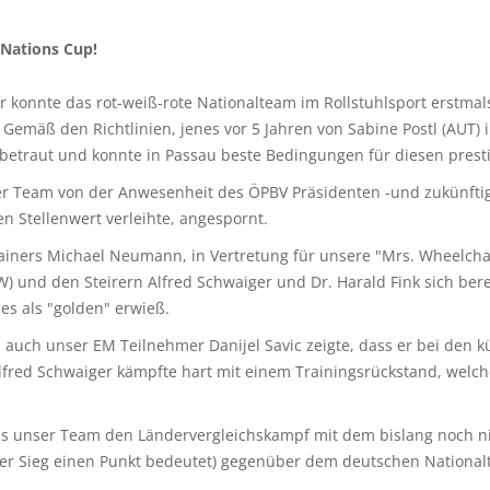
-Nations Cup!
konnte das rot-weiß-rote Nationalteam im Rollstuhlsport erstmals
. Gemäß den Richtlinien, jenes vor 5 Jahren von Sabine Postl (AUT
betraut und konnte in Passau beste Bedingungen für diesen presti
ser Team von der Anwesenheit des ÖPBV Präsidenten -und zukünfti
n Stellenwert verleihte, angespornt.
iners Michael Neumann, in Vertretung für unsere "Mrs. Wheelchai
 (W) und den Steirern Alfred Schwaiger und Dr. Harald Fink sich be
es als "golden" erwieß.
 auch unser EM Teilnehmer Danijel Savic zeigte, dass er bei den 
Alfred Schwaiger kämpfte hart mit einem Trainingsrückstand, welc
 es unser Team den Ländervergleichskampf mit dem bislang noch n
eder Sieg einen Punkt bedeutet) gegenüber dem deutschen Nationa