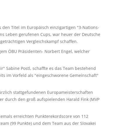
 den Titel im Europäisch einzigartigen "3-Nations-
) ins Leben gerufenen Cups, war heuer der Deutsche
geträchtigen Vergleichskampf schaffen.
gem ÖBU Präsidenten- Norbert Engel, welcher
r" Sabine Postl, schaffte es das Team bestehend
reits im Vorfeld als "eingeschworene Gemeinschaft"
kürzlich stattgefundenen Europameisterschaften
her durch den groß aufspielenden Harald Fink (MVP
iemals erreichten Punkterekordscore von 112
lteam (99 Punkte) und dem Team aus der Slovakei