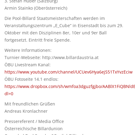
3. Stefan Huber (Salzburg)
Armin Stainko (Oberösterreich)
Die Pool-Billard Staatsmeisterschaften werden im
Veranstaltungszentrum „E_Cube“ in Eisenstadt bis zum 29.
Oktober mit den Disziplinen 8er, 10er und 9er Ball
fortgesetzt. Eintritt freie Spende.
Weitere Informationen:
Turnier-Webseite: http://www.billardaustria.at
ÖBU Livestream Kanal:
https://www.youtube.com/channel/UCUev6Hya6ejS51TxYvzEciw
ÖBU Fotoseite 14.1 endlos:
https://www.dropbox.com/sh/wmfoa3dguzfgjbo/AABlX1FiQBNl
dl=0
Mit freundlichen Grüßen
Andreas Kronlachner
Pressereferent / Media Office
Österreichische Billardunion