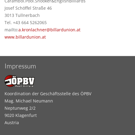
Carambol.Pool.Snooker&EnglishBilliards
Josef Schöffel Straße 46
3013 Tullnerbach
Tel. +43 664 5262065
mailto:
a.kronlachner@billardunion.at
www.billardunion.at
Impressum
Koordination der Geschäftsstelle des ÖPBV
Mag. Michael Neumann
Neptunweg 2/2
9020 Klagenfurt
Austria