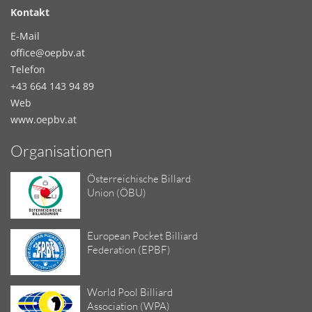
Kontakt
E-Mail
office@oepbv.at
Telefon
+43 664 143 94 89
Web
www.oepbv.at
Organisationen
Österreichische Billard
Union (ÖBU)
European Pocket Billiard
Federation (EPBF)
World Pool Billiard
Association (WPA)