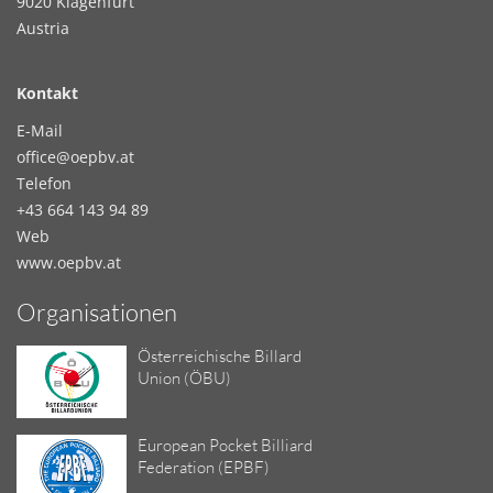
9020 Klagenfurt
Austria
Kontakt
E-Mail
office@oepbv.at
Telefon
+43 664 143 94 89
Web
www.oepbv.at
Organisationen
Österreichische Billard
Union (ÖBU)
European Pocket Billiard
Federation (EPBF)