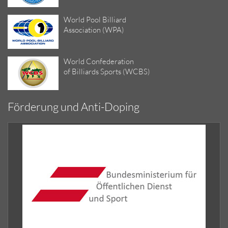
World Pool Billiard
Association (WPA)
World Confederation
of Billiards Sports (WCBS)
Förderung und Anti-Doping