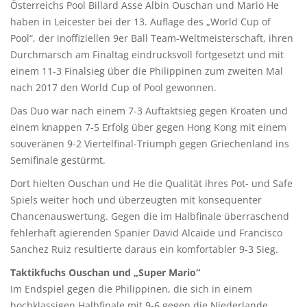
Österreichs Pool Billard Asse Albin Ouschan und Mario He
haben in Leicester bei der 13. Auflage des „World Cup of
Pool“, der inoffiziellen 9er Ball Team-Weltmeisterschaft, ihren
Durchmarsch am Finaltag eindrucksvoll fortgesetzt und mit
einem 11-3 Finalsieg über die Philippinen zum zweiten Mal
nach 2017 den World Cup of Pool gewonnen.
Das Duo war nach einem 7-3 Auftaktsieg gegen Kroaten und
einem knappen 7-5 Erfolg über gegen Hong Kong mit einem
souveränen 9-2 Viertelfinal-Triumph gegen Griechenland ins
Semifinale gestürmt.
Dort hielten Ouschan und He die Qualität ihres Pot- und Safe
Spiels weiter hoch und überzeugten mit konsequenter
Chancenauswertung. Gegen die im Halbfinale überraschend
fehlerhaft agierenden Spanier David Alcaide und Francisco
Sanchez Ruiz resultierte daraus ein komfortabler 9-3 Sieg.
Taktikfuchs Ouschan und „Super Mario“
Im Endspiel gegen die Philippinen, die sich in einem
hochklassigen Halbfinale mit 9-6 gegen die Niederlande