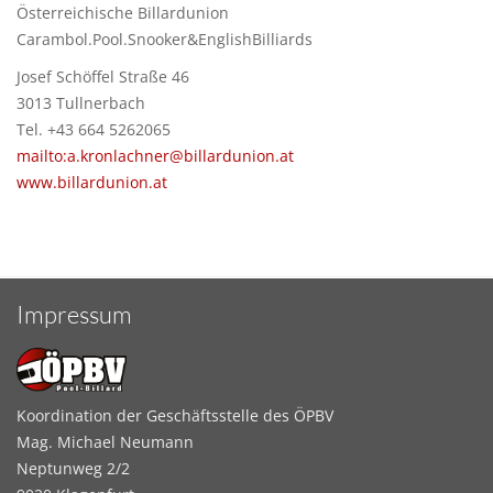
Österreichische Billardunion
Carambol.Pool.Snooker&EnglishBilliards
Josef Schöffel Straße 46
3013 Tullnerbach
Tel. +43 664 5262065
mailto:a.kronlachner@billardunion.at
www.billardunion.at
Impressum
Koordination der Geschäftsstelle des ÖPBV
Mag. Michael Neumann
Neptunweg 2/2