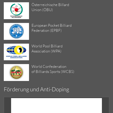
Österreichische Billard
Union (ÖBU)
European Pocket Billiard
Federation (EPBF)
World Pool Billiard
Association (WPA)
World Confederation
of Billiards Sports (WCBS)
Förderung und Anti-Doping