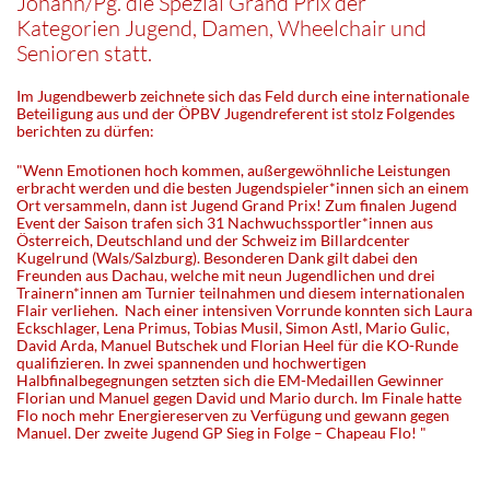
Johann/Pg. die Spezial Grand Prix der
Kategorien Jugend, Damen, Wheelchair und
Senioren statt.
Im Jugendbewerb zeichnete sich das Feld durch eine internationale
Beteiligung aus und der ÖPBV Jugendreferent ist stolz Folgendes
berichten zu dürfen:
"Wenn Emotionen hoch kommen, außergewöhnliche Leistungen
erbracht werden und die besten Jugendspieler*innen sich an einem
Ort versammeln, dann ist Jugend Grand Prix! Zum finalen Jugend
Event der Saison trafen sich 31 Nachwuchssportler*innen aus
Österreich, Deutschland und der Schweiz im Billardcenter
Kugelrund (Wals/Salzburg). Besonderen Dank gilt dabei den
Freunden aus Dachau, welche mit neun Jugendlichen und drei
Trainern*innen am Turnier teilnahmen und diesem internationalen
Flair verliehen. Nach einer intensiven Vorrunde konnten sich Laura
Eckschlager, Lena Primus, Tobias Musil, Simon Astl, Mario Gulic,
David Arda, Manuel Butschek und Florian Heel für die KO-Runde
qualifizieren. In zwei spannenden und hochwertigen
Halbfinalbegegnungen setzten sich die EM-Medaillen Gewinner
Florian und Manuel gegen David und Mario durch. Im Finale hatte
Flo noch mehr Energiereserven zu Verfügung und gewann gegen
Manuel. Der zweite Jugend GP Sieg in Folge – Chapeau Flo! "