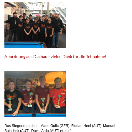
Abordnung aus Dachau - vielen Dank für die Teilnahme!
Das Siegertreppchen: Mario Gulic (GER), Florian Heel (AUT), Manuel
Butschek (AUT), David Arda (AUT) (v.l.n.r.)