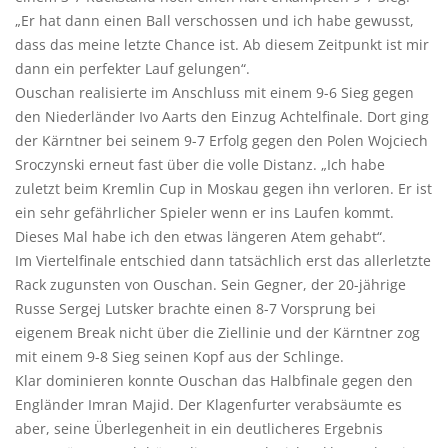
„Er hat dann einen Ball verschossen und ich habe gewusst,
dass das meine letzte Chance ist. Ab diesem Zeitpunkt ist mir
dann ein perfekter Lauf gelungen“.
Ouschan realisierte im Anschluss mit einem 9-6 Sieg gegen
den Niederländer Ivo Aarts den Einzug Achtelfinale. Dort ging
der Kärntner bei seinem 9-7 Erfolg gegen den Polen Wojciech
Sroczynski erneut fast über die volle Distanz. „Ich habe
zuletzt beim Kremlin Cup in Moskau gegen ihn verloren. Er ist
ein sehr gefährlicher Spieler wenn er ins Laufen kommt.
Dieses Mal habe ich den etwas längeren Atem gehabt“.
Im Viertelfinale entschied dann tatsächlich erst das allerletzte
Rack zugunsten von Ouschan. Sein Gegner, der 20-jährige
Russe Sergej Lutsker brachte einen 8-7 Vorsprung bei
eigenem Break nicht über die Ziellinie und der Kärntner zog
mit einem 9-8 Sieg seinen Kopf aus der Schlinge.
Klar dominieren konnte Ouschan das Halbfinale gegen den
Engländer Imran Majid. Der Klagenfurter verabsäumte es
aber, seine Überlegenheit in ein deutlicheres Ergebnis