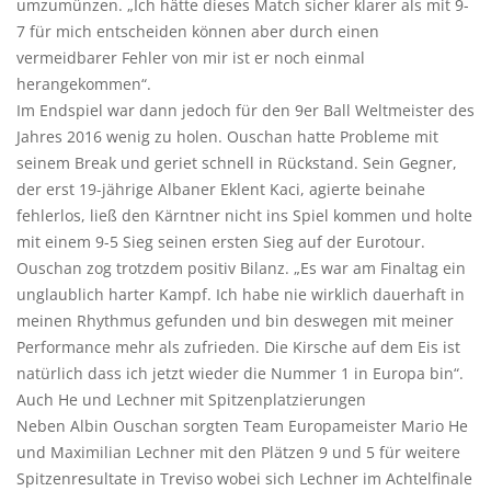
umzumünzen. „Ich hätte dieses Match sicher klarer als mit 9-
7 für mich entscheiden können aber durch einen
vermeidbarer Fehler von mir ist er noch einmal
herangekommen“.
Im Endspiel war dann jedoch für den 9er Ball Weltmeister des
Jahres 2016 wenig zu holen. Ouschan hatte Probleme mit
seinem Break und geriet schnell in Rückstand. Sein Gegner,
der erst 19-jährige Albaner Eklent Kaci, agierte beinahe
fehlerlos, ließ den Kärntner nicht ins Spiel kommen und holte
mit einem 9-5 Sieg seinen ersten Sieg auf der Eurotour.
Ouschan zog trotzdem positiv Bilanz. „Es war am Finaltag ein
unglaublich harter Kampf. Ich habe nie wirklich dauerhaft in
meinen Rhythmus gefunden und bin deswegen mit meiner
Performance mehr als zufrieden. Die Kirsche auf dem Eis ist
natürlich dass ich jetzt wieder die Nummer 1 in Europa bin“.
Auch He und Lechner mit Spitzenplatzierungen
Neben Albin Ouschan sorgten Team Europameister Mario He
und Maximilian Lechner mit den Plätzen 9 und 5 für weitere
Spitzenresultate in Treviso wobei sich Lechner im Achtelfinale