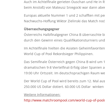
Auch im Achtelfinale gerieten Ouschan und He in R
beim Anstoß) von Mateusz Sniegocki war dann aber
Europas aktuelle Nummer 1 und 2 schafften mit per
Nachwuchs-Hoffung Wiktor Zielinski das Match noch
Überraschungsgegner
Österreichs Halbfinalgegner China B überraschte bi
durch den Gewinn eines Qualifikationsturniers und
Im Achtelfinale hielten die Asiaten Geheimfavorite
World Cup of Pool Rekordsieger Philippinen.
Das Semifinale Österreich gegen China B wird um 1
dramatischen 9-8 Viertelfinal-Erfolg über Spanien 
19:00 Uhr Ortszeit. Im deutschsprachigen Raum w
Der World Cup of Pool wird bereits zum 12. Mal aus
250.000 US Dollar dotiert. 60.000 US Dollar win
Weitere Informationen:
http://www.matchroompool.com/world-cup-of-pool