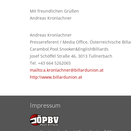
Mit freundlichen Grüßen
Andreas Kronlachner
Andreas Kronlachner
Pressereferent / Media Office, Österreichische Bill
Carambol.Pool.Snooker&EnglishBilliards
Josef Schöffel Straße 46, 3013 Tullnerbach
Tel. +43 664 5262065
mailto:a.kronlachner@billardunion.at
http:\\www.billardunion.at
Impressum