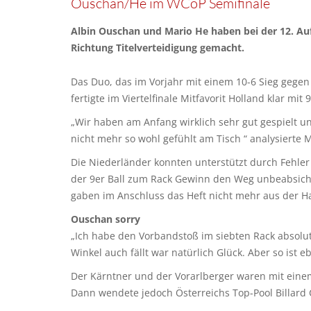
Ouschan/He im WCoP Semifinale
Albin Ouschan und Mario He haben bei der 12. Aufl
Richtung Titelverteidigung gemacht.
Das Duo, das im Vorjahr mit einem 10-6 Sieg gegen 
fertigte im Viertelfinale Mitfavorit Holland klar m
„Wir haben am Anfang wirklich sehr gut gespielt un
nicht mehr so wohl gefühlt am Tisch “ analysierte
Die Niederländer konnten unterstützt durch Fehle
der 9er Ball zum Rack Gewinn den Weg unbeabsicht
gaben im Anschluss das Heft nicht mehr aus der H
Ouschan sorry
„Ich habe den Vorbandstoß im siebten Rack absolut
Winkel auch fällt war natürlich Glück. Aber so ist 
Der Kärntner und der Vorarlberger waren mit einem 
Dann wendete jedoch Österreichs Top-Pool Billard 