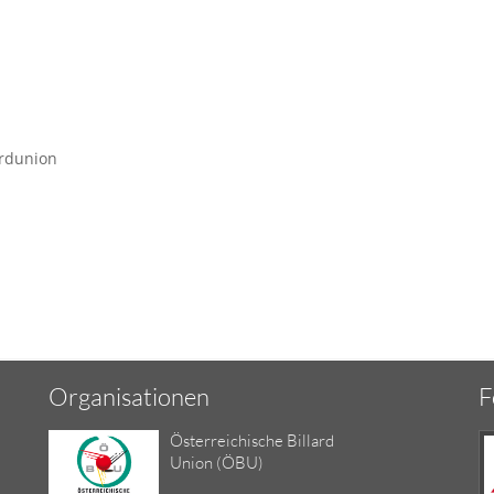
ardunion
Organisationen
F
Österreichische Billard
Union (ÖBU)