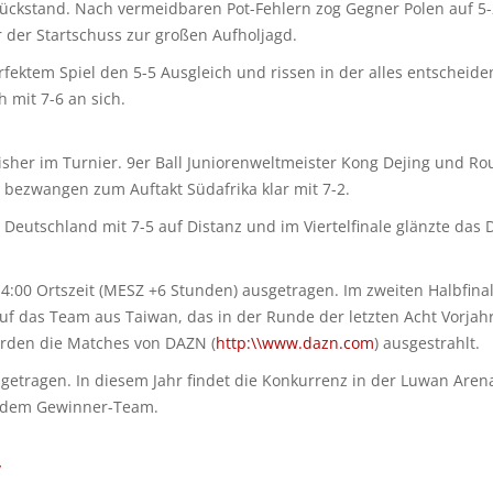
ückstand. Nach vermeidbaren Pot-Fehlern zog Gegner Polen auf 5-2
 der Startschuss zur großen Aufholjagd.
fektem Spiel den 5-5 Ausgleich und rissen in der alles entschei
 mit 7-6 an sich.
sher im Turnier. 9er Ball Juniorenweltmeister Kong Dejing und Rou
 bezwangen zum Auftakt Südafrika klar mit 7-2.
n Deutschland mit 7-5 auf Distanz und im Viertelfinale glänzte das
4:00 Ortszeit (MESZ +6 Stunden) ausgetragen. Im zweiten Halbfina
auf das Team aus Taiwan, das in der Runde der letzten Acht Vorjahr
erden die Matches von DAZN (
http:\\www.dazn.com
) ausgestrahlt.
getragen. In diesem Jahr findet die Konkurrenz in der Luwan Arena 
ken dem Gewinner-Team.
/