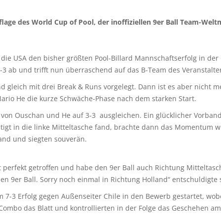
age des World Cup of Pool, der inoffiziellen 9er Ball Team-Weltm
die USA den bisher größten Pool-Billard Mannschaftserfolg in der 
it 9-3 ab und trifft nun überraschend auf das B-Team des Veranstalt
d gleich mit drei Break & Runs vorgelegt. Dann ist es aber nicht
 Mario He die kurze Schwäche-Phase nach dem starken Start.
r von Ouschan und He auf 3-3 ausgleichen. Ein glücklicher Vorba
igt in die linke Mitteltasche fand, brachte dann das Momentum w
and und siegten souverän.
 perfekt getroffen und habe den 9er Ball auch Richtung Mitteltas
eben 9er Ball. Sorry noch einmal in Richtung Holland“ entschuldigte
7-3 Erfolg gegen Außenseiter Chile in den Bewerb gestartet, wobei
Combo das Blatt und kontrollierten in der Folge das Geschehen am 