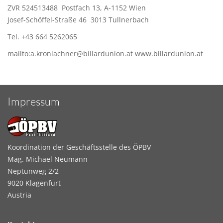
ZVR 524513488 Postfach 13, A-1152 Wien
Josef-Schöffel-Straße 46 3013 Tullnerbach
Tel. +43 664 5262065
mailto:a.kronlachner@billardunion.at www.billardunion.at
Impressum
Koordination der Geschäftsstelle des ÖPBV
Mag. Michael Neumann
Neptunweg 2/2
9020 Klagenfurt
Austria