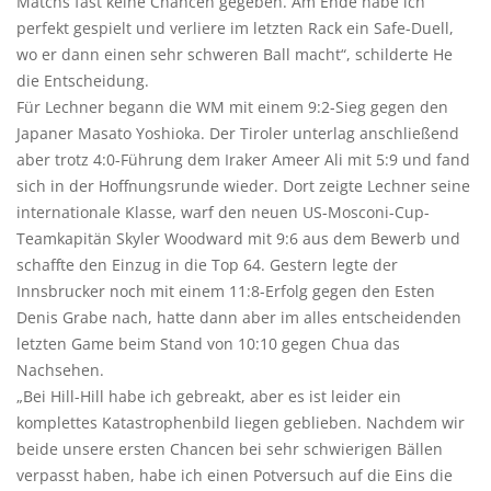
Matchs fast keine Chancen gegeben. Am Ende habe ich
perfekt gespielt und verliere im letzten Rack ein Safe-Duell,
wo er dann einen sehr schweren Ball macht“, schilderte He
die Entscheidung.
Für Lechner begann die WM mit einem 9:2-Sieg gegen den
Japaner Masato Yoshioka. Der Tiroler unterlag anschließend
aber trotz 4:0-Führung dem Iraker Ameer Ali mit 5:9 und fand
sich in der Hoffnungsrunde wieder. Dort zeigte Lechner seine
internationale Klasse, warf den neuen US-Mosconi-Cup-
Teamkapitän Skyler Woodward mit 9:6 aus dem Bewerb und
schaffte den Einzug in die Top 64. Gestern legte der
Innsbrucker noch mit einem 11:8-Erfolg gegen den Esten
Denis Grabe nach, hatte dann aber im alles entscheidenden
letzten Game beim Stand von 10:10 gegen Chua das
Nachsehen.
„Bei Hill-Hill habe ich gebreakt, aber es ist leider ein
komplettes Katastrophenbild liegen geblieben. Nachdem wir
beide unsere ersten Chancen bei sehr schwierigen Bällen
verpasst haben, habe ich einen Potversuch auf die Eins die