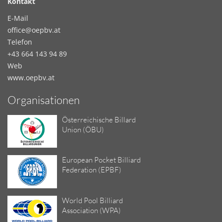
Kontakt
E-Mail
office@oepbv.at
Telefon
+43 664 143 94 89
Web
www.oepbv.at
Organisationen
Österreichische Billard
Union (ÖBU)
European Pocket Billiard
Federation (EPBF)
World Pool Billiard
Association (WPA)